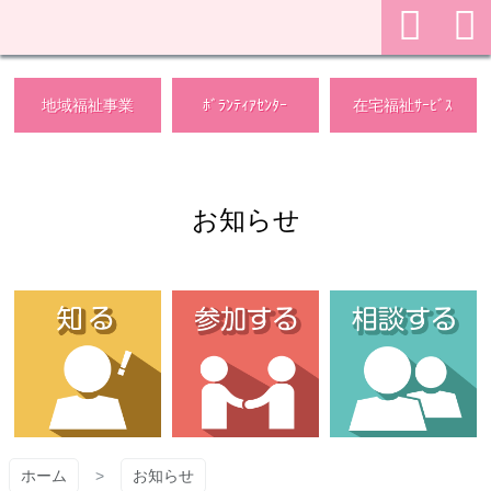
メ
イ
ン
検
コ
ン
のメニューを開く
のメニューを開く
のメ
地域福祉事業
ﾎﾞﾗﾝﾃｨｱｾﾝﾀｰ
在宅福祉ｻｰﾋﾞｽ
索
テ
ン
ツ
メ
へ
お知らせ
ス
ニ
キ
ッ
プ
ュ
ー
を
開
ホーム
お知らせ