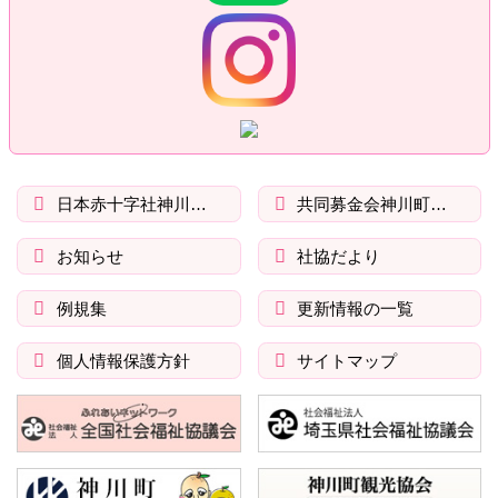
の
る
先
頭
へ
戻
る
日本赤十字社神川町分区
共同募金会神川町支会
お知らせ
社協だより
例規集
更新情報の一覧
個人情報保護方針
サイトマップ