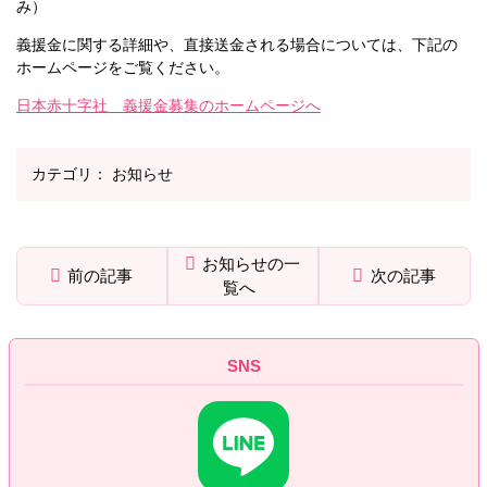
み）
義援金に関する詳細や、直接送金される場合については、下記の
ホームページをご覧ください。
日本赤十字社 義援金募集のホームページへ
カテゴリ：
お知らせ
お知らせの一
前の記事
次の記事
覧へ
メ
ペ
イ
ー
ン
ジ
SNS
コ
の
ン
先
テ
頭
ン
へ
ツ
戻