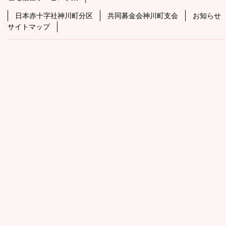
頭
ン
ジ
へ
日本赤十字社神川町分区
共同募金会神川町支会
お知らせ
コ
の
戻
サイトマップ
ン
先
る
テ
頭
ン
へ
ツ
戻
の
る
先
頭
へ
戻
る