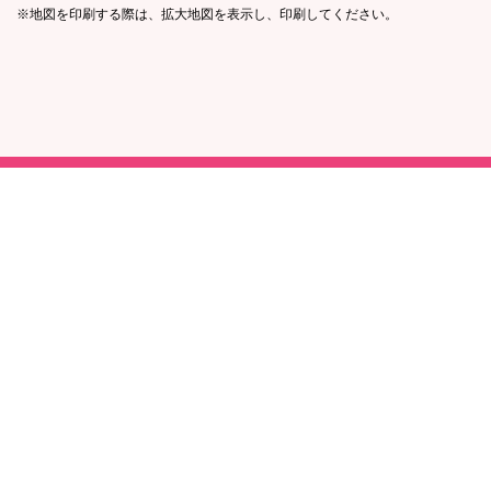
※地図を印刷する際は、拡大地図を表示し、印刷してください。
メ
ペ
イ
ー
ン
ジ
コ
の
ン
先
テ
頭
ン
へ
ツ
戻
の
る
先
頭
へ
戻
る