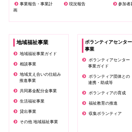
を
事業報告・事業計
現況報告
参加者
画
開
く
地域福祉事業
ボランティアセンター
事業
地域福祉事業ガイド
ボランティアセンター
相談事業
事業ガイド
地域支え合いの仕組み
ボランティア団体との
推進事業
連携・助成等
共同募金配分金事業
ボランティアの育成
生活福祉事業
福祉教育の推進
貸出事業
収集ボランティア
その他 地域福祉事業