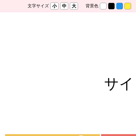
メ
文字サイズ
背景色
小
中
大
イ
ン
コ
ン
テ
ン
ツ
へ
ス
キ
ッ
サイ
プ