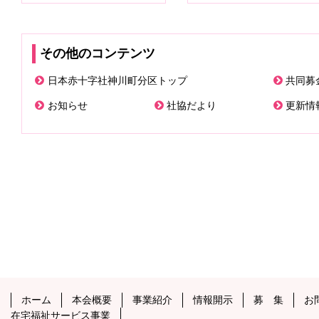
その他のコンテンツ
日本赤十字社神川町分区トップ
共同募
お知らせ
社協だより
更新情
メ
ペ
イ
ー
ン
ジ
コ
の
ン
先
テ
頭
ン
へ
ツ
戻
の
る
メ
ペ
ホーム
本会概要
事業紹介
情報開示
募 集
お
先
イ
ー
在宅福祉サービス事業