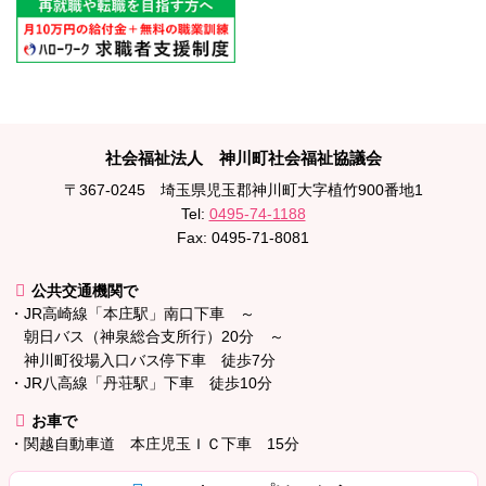
メ
ペ
社会福祉法人 神川町社会福祉協議会
イ
ー
〒367-0245
埼玉県児玉郡神川町大字植竹900番地1
ン
ジ
Tel:
0495-74-1188
コ
の
Fax: 0495-71-8081
ン
先
テ
頭
公共交通機関で
ン
へ
・JR高崎線「本庄駅」南口下車 ～
ツ
戻
朝日バス（神泉総合支所行）20分 ～
の
る
神川町役場入口バス停下車 徒歩7分
先
・JR八高線「丹荘駅」下車 徒歩10分
頭
へ
お車で
戻
・関越自動車道 本庄児玉ＩＣ下車 15分
る