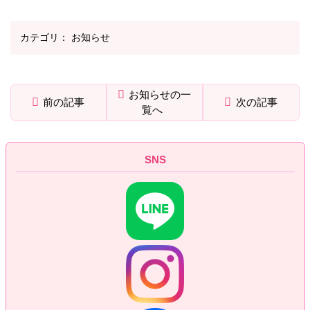
カテゴリ：
お知らせ
お知らせの一
前の記事
次の記事
覧へ
メ
ペ
イ
ー
ン
ジ
SNS
コ
の
ン
先
テ
頭
ン
へ
ツ
戻
の
る
先
頭
へ
戻