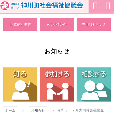
メ
イ
ン
検
コ
ン
のメニューを開く
のメニューを開く
のメ
地域福祉事業
ﾎﾞﾗﾝﾃｨｱｾﾝﾀｰ
在宅福祉ｻｰﾋﾞｽ
索
テ
ン
ツ
メ
へ
お知らせ
ス
ニ
キ
ッ
プ
ュ
ー
を
開
令和３年７月大雨災害義援金
ホーム
お知らせ