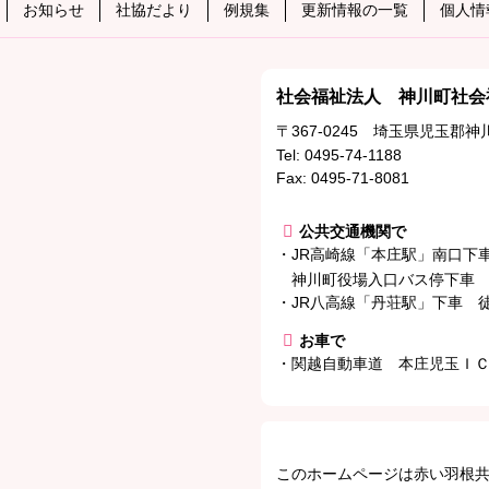
お知らせ
社協だより
例規集
更新情報の一覧
個人情
社会福祉法人 神川町社会
〒367-0245
埼玉県児玉郡神川
Tel:
0495-74-1188
Fax: 0495-71-8081
公共交通機関で
・JR高崎線「本庄駅」南口
神川町役場入口バス停下車 
・JR八高線「丹荘駅」下車 徒
お車で
・関越自動車道 本庄児玉ＩＣ
このホームページは赤い羽根