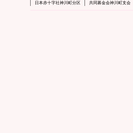
日本赤十字社神川町分区
共同募金会神川町支会
ン
ジ
コ
の
ン
先
テ
頭
ン
へ
ツ
戻
の
る
先
頭
へ
戻
る