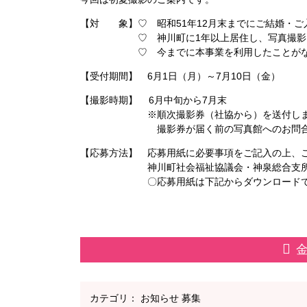
を
【対 象】♡ 昭和51年12月末までにご結婚・ご
♡ 神川町に1年以上居住し、写真撮影日に
開
♡ 今までに本事業を利用したことがな
【受付期間】 6月1日（月）～7月10日（金）
く
【撮影時期】 6月中旬から7月末
※順次撮影券（社協から）を送付しま
撮影券が届く前の写真館へのお問合せ、予
【応募方法】 応募用紙に必要事項をご記入の上、
神川町社会福祉協議会・神泉総合支所
〇応募用紙は下記からダウン
カテゴリ：
お知らせ
募集