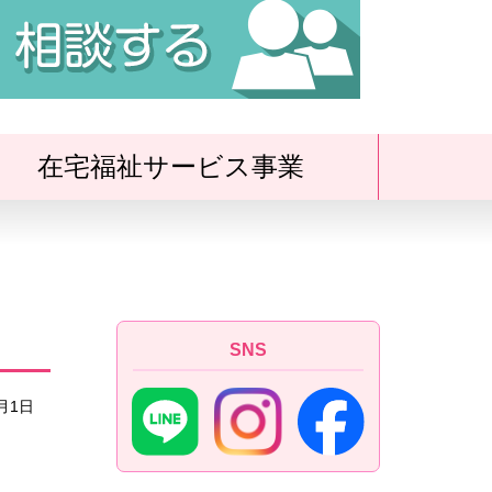
の
在宅福祉サービス事業
メ
ニ
SNS
ュ
6月1日
ー