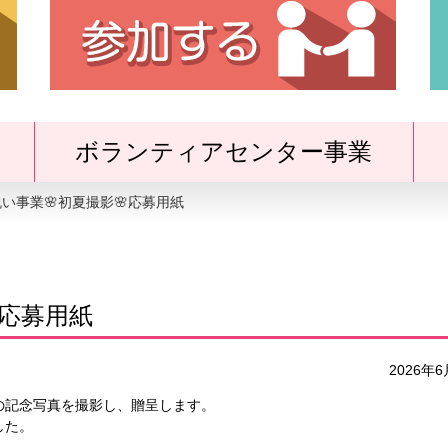
の
ボランティアセンター事業
い事業🌸初夏撮影🌸応募用紙
メ
ニ
応募用紙
ュ
2026年
ー
の記念写真を撮影し、贈呈します。
した。