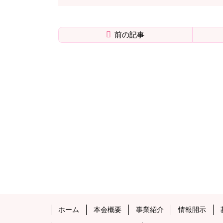
前の記事
メ
ペ
イ
ー
ン
ジ
コ
の
ン
先
テ
頭
ン
へ
ツ
戻
の
る
先
頭
へ
戻
る
メ
ペ
ホーム
本会概要
事業紹介
情報開示
イ
ー