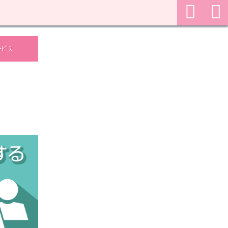
検
のメニューを開く
ﾋﾞｽ
索
メ
ニ
ュ
ー
を
開