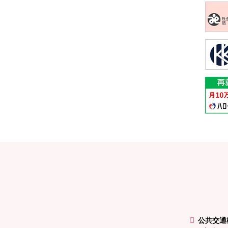
メ
ペ
イ
ー
ン
ジ
コ
の
ン
先
テ
頭
公共交通
ン
へ