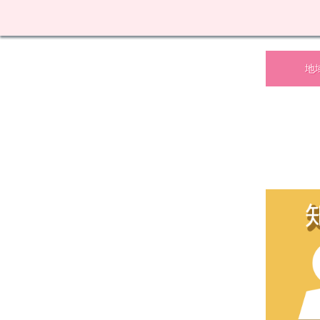
メ
イ
ン
コ
ン
地
テ
ン
ツ
へ
ス
キ
ッ
プ