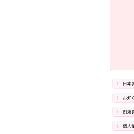
ン
へ
ツ
戻
の
る
先
頭
へ
戻
る
日本
お知
例規
個人