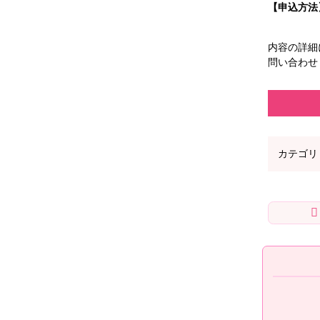
【申込方法】
LINE
内容の詳細
問い合わせ
カテゴリ
メ
ペ
イ
ー
ン
ジ
コ
の
ン
先
テ
頭